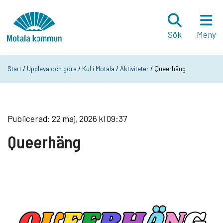
Hoppa till innehåll
Startsida
Sök
Meny
Start
/
Uppleva och göra
/
Kul i Motala
/
Aktiviteter
/ Queerhäng
Publicerad: 22 maj, 2026 kl 09:37
Queerhäng