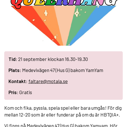
Tid:
21 september klockan 16.30-19.30
Plats:
Medevivägen 47 (Hus G) bakom YamYam
Kontakt:
faltare@motala.se
Pris:
Gratis
Kom och fika, pyssla, spela spel eller bara umgås! För dig
mellan 12-20 som är eller funderar på om du är HBTQIA+.
Vi finns på Medevivägen 47 (Hus G) bakom Yamyam. Hör