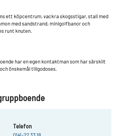
nns ett köpcentrum, vackra skogsstigar, stall med
amon med sandstrand, minigolfbanor och
es runt knuten.
a boende har en egen kontaktman som har särskilt
v och önskemål tillgodoses.
 gruppboende
Telefon
0141-22 33 18