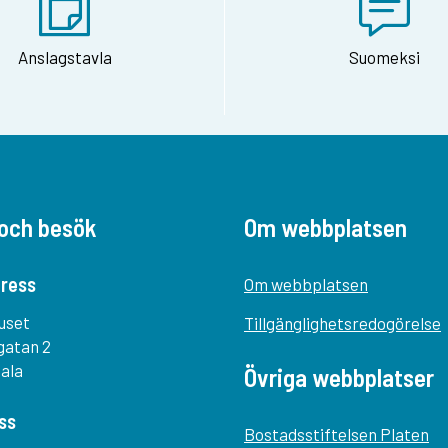
Anslagstavla
Suomeksi
och besök
Om webbplatsen
ress
Om webbplatsen
uset
Tillgänglighetsredogörelse
gatan 2
tala
Övriga webbplatser
ss
Bostadsstiftelsen Platen