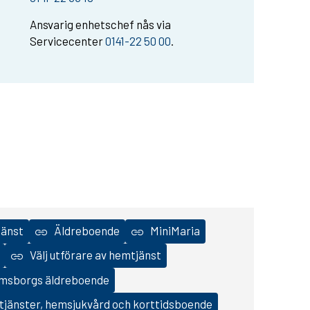
Ansvarig enhetschef nås via
Servicecenter
0141-22 50 00
.
änst
Äldreboende
MiniMaria
Välj utförare av hemtjänst
msborgs äldreboende
stjänster, hemsjukvård och korttidsboende