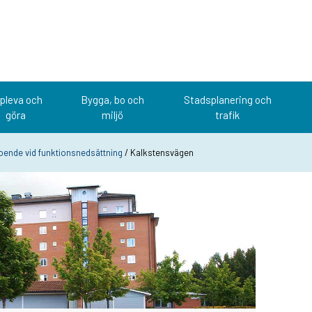
pleva och
Bygga, bo och
Stadsplanering och
göra
miljö
trafik
ende vid funktionsnedsättning
/ Kalkstensvägen