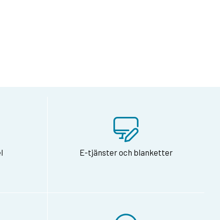
på Facebook
dan via e-post
l
E-tjänster och blanketter