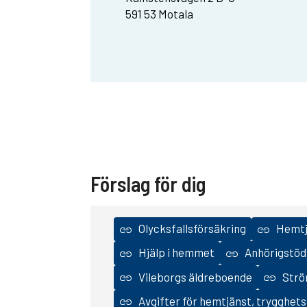
591 53 Motala
Förslag för dig
Olycksfallsförsäkring
Hemtj
Hjälp i hemmet
Anhörigstöd
Vileborgs äldreboende
Strö
Avgifter för hemtjänst, trygghet