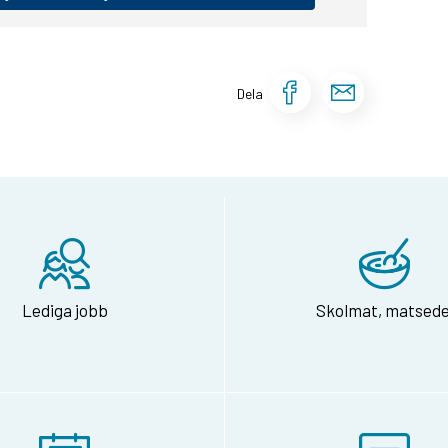
Dela sidan 
Dela si
Dela
Lediga jobb
Skolmat, matsede