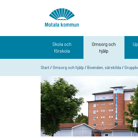
Hoppa till innehåll
Startsida
Skola och
Omsorg och
Up
förskola
hjälp
Start
/
Omsorg och hjälp
/
Boenden, särskilda
/
Gruppbo