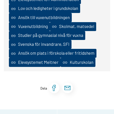
Lov och ledigheter i grundskolan
Ansök till vuxenutbildningen
Vuxenutbildning
Skolmat, matsedel
Studier på gymnasial nivå för vuxna
Svenska för invandrare, SFI
Ansök om plats i förskola eller fritidshem
Elevsystemet Meitner
Kulturskolan
Dela sidan på Face
Dela sidan via 
Dela