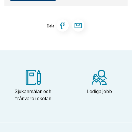
Dela sidan på Face
Dela sidan via 
Dela
Sjukanmälan och
Lediga jobb
frånvaro i skolan