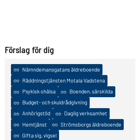
Förslag för dig
Nämndemansgatans äldreboende
Räddningstjänsten Motala Vadstena
Psykisk ohälsa
Boenden, särskilda
Budget- och skuldrådgivning
Anhörigstöd
Daglig verksamhet
Hemtjänst
Strömsborgs äldreboende
Gifta sig, vigsel