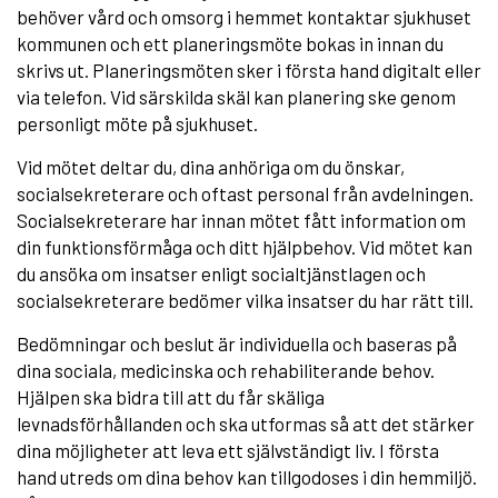
behöver vård och omsorg i hemmet kontaktar sjukhuset
kommunen och ett planeringsmöte bokas in innan du
skrivs ut. Planeringsmöten sker i första hand digitalt eller
via telefon. Vid särskilda skäl kan planering ske genom
personligt möte på sjukhuset.
Vid mötet deltar du, dina anhöriga om du önskar,
socialsekreterare och oftast personal från avdelningen.
Socialsekreterare har innan mötet fått information om
din funktionsförmåga och ditt hjälpbehov. Vid mötet kan
du ansöka om insatser enligt socialtjänstlagen och
socialsekreterare bedömer vilka insatser du har rätt till.
Bedömningar och beslut är individuella och baseras på
dina sociala, medicinska och rehabiliterande behov.
Hjälpen ska bidra till att du får skäliga
levnadsförhållanden och ska utformas så att det stärker
dina möjligheter att leva ett självständigt liv. I första
hand utreds om dina behov kan tillgodoses i din hemmiljö.