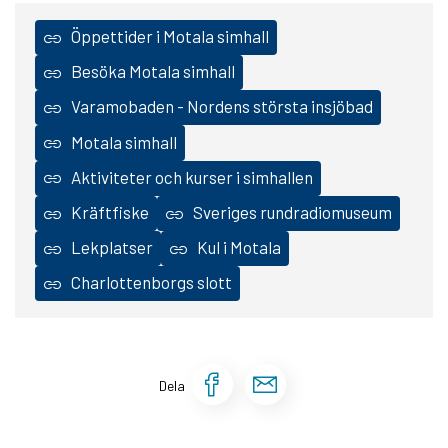
Öppettider i Motala simhall
Besöka Motala simhall
Varamobaden - Nordens största insjöbad
Motala simhall
Aktiviteter och kurser i simhallen
Kräftfiske
Sveriges rundradiomuseum
Lekplatser
Kul i Motala
Charlottenborgs slott
Dela sidan på Face
Dela sidan via 
Dela