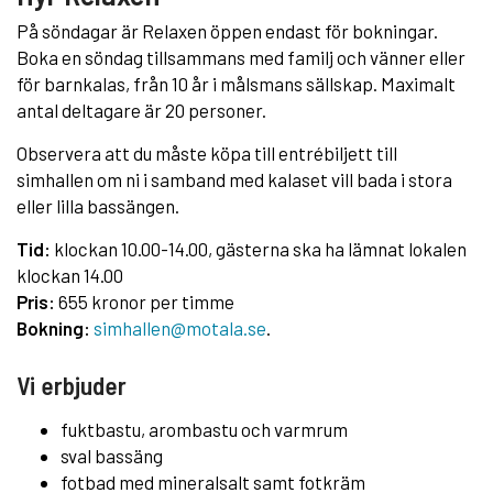
På söndagar är Relaxen öppen endast för bokningar.
Boka en söndag tillsammans med familj och vänner eller
för barnkalas, från 10 år i målsmans sällskap. Maximalt
antal deltagare är 20 personer.
Observera att du måste köpa till entrébiljett till
simhallen om ni i samband med kalaset vill bada i stora
eller lilla bassängen.
Tid:
klockan 10.00-14.00, gästerna ska ha lämnat lokalen
klockan 14.00
Pris:
655 kronor per timme
Bokning:
simhallen@motala.se
.
Vi erbjuder
fuktbastu, arombastu och varmrum
sval bassäng
fotbad med mineralsalt samt fotkräm