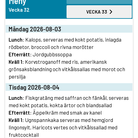
Meny
Vecka 32
VECKA 33
Måndag 2026-08-03
Lunch:
Kalops, serveras med kokt potatis, inlagda
rödbetor, broccoli och rivna morötter
Efterrätt:
Jordgubbssoppa
Kväll 1:
Korvstroganoff med ris, amerikansk
grönsaksblandning och vitkålssallas med morot och
persilja
Tisdag 2026-08-04
Lunch:
Fiskgratäng med saffran och fänkål, serveras
med kokt potatis, kokta ärtor och blandsallad
Efterrätt:
Äppelkräm med smak av kanel
Kväll 1:
Ugnspannkaka serveras med hemgjord
lingonsylt, Haricots vertes och vitkålssallad med
fruktcocktail