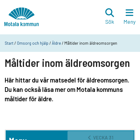
Hoppa till innehåll
Startsida
Sök
Meny
Start
/
Omsorg och hjälp
/
Äldre
/ Måltider inom äldreomsorgen
Måltider inom äldreomsorgen
Här hittar du vår matsedel för äldreomsorgen.
Du kan också läsa mer om Motala kommuns
måltider för äldre.
VECKA 31