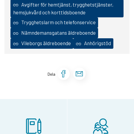
Avgifter för hemtjänst, trygghetstjänster,
hemsjukvård och korttidsboende
Trygghetslarm och telefonservice
Nämndemansgatans äldreboende
Vileborgs äldreboende
Anhörigstöd
Dela sidan på Face
Dela sidan via 
Dela