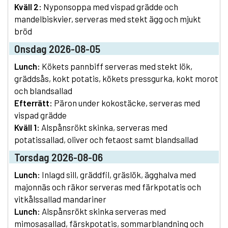
Kväll 2:
Nyponsoppa med vispad grädde och
mandelbiskvier, serveras med stekt ägg och mjukt
bröd
Onsdag 2026-08-05
Lunch:
Kökets pannbiff serveras med stekt lök,
gräddsås, kokt potatis, kökets pressgurka, kokt morot
och blandsallad
Efterrätt:
Päron under kokostäcke, serveras med
vispad grädde
Kväll 1:
Alspånsrökt skinka, serveras med
potatissallad, oliver och fetaost samt blandsallad
Torsdag 2026-08-06
Lunch:
Inlagd sill, gräddfil, gräslök, ägghalva med
majonnäs och räkor serveras med färkpotatis och
vitkålssallad mandariner
Lunch:
Alspånsrökt skinka serveras med
mimosasallad, färskpotatis, sommarblandning och