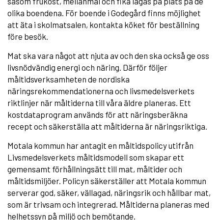
såsom frukost, mellanmål och fika lagas på plats på de
olika boendena. För boende i Godegård finns möjlighet
att äta i skolmatsalen, kontakta köket för beställning
före besök.
Mat ska vara något att njuta av och den ska också ge oss
livsnödvändig energi och näring. Därför följer
måltidsverksamheten de nordiska
näringsrekommendationerna och livsmedelsverkets
riktlinjer när måltiderna till våra äldre planeras. Ett
kostdataprogram används för att näringsberäkna
recept och säkerställa att måltiderna är näringsriktiga.
Motala kommun har antagit en måltidspolicy utifrån
Livsmedelsverkets måltidsmodell som skapar ett
gemensamt förhållningsätt till mat, måltider och
måltidsmiljöer. Policyn säkerställer att Motala kommun
serverar god, säker, vällagad, näringsrik och hållbar mat,
som är trivsam och integrerad. Måltiderna planeras med
helhetssyn på miljö och bemötande.