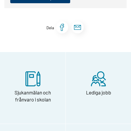
Dela sidan på Face
Dela sidan via 
Dela
Sjukanmälan och
Lediga jobb
frånvaro i skolan