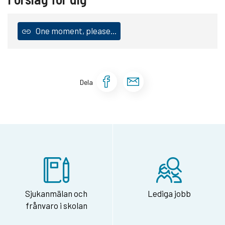
One moment, please...
Dela sidan på Face
Dela sidan via 
Dela
Sjukanmälan och
Lediga jobb
frånvaro i skolan