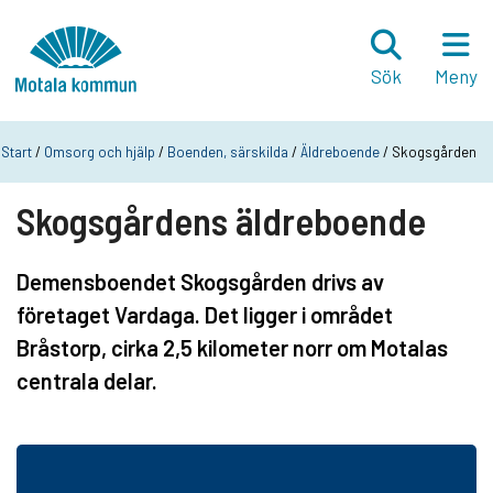
Hoppa till innehåll
Startsida
Sök
Meny
Start
/
Omsorg och hjälp
/
Boenden, särskilda
/
Äldreboende
/ Skogsgården
Skogsgårdens äldreboende
Demensboendet Skogsgården drivs av
företaget Vardaga. Det ligger i området
Bråstorp, cirka 2,5 kilometer norr om Motalas
centrala delar.