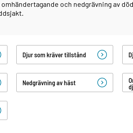
m omhändertagande och nedgrävning av dö
ddsjakt.
Djur som kräver tillstånd
D
O
Nedgrävning av häst
d