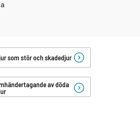
da
jur som stör och skadedjur
mhändertagande av döda
jur