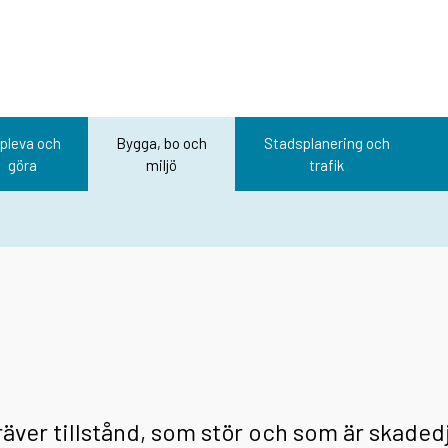
pleva och
Bygga, bo och
Stadsplanering och
göra
miljö
trafik
äver tillstånd, som stör och som är skaded