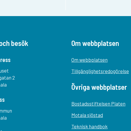
och besök
Om webbplatsen
ress
Om webbplatsen
uset
Tillgänglighetsredogörelse
gatan 2
tala
Övriga webbplatser
ss
Bostadsstiftelsen Platen
ommun
Motala sjöstad
tala
Teknisk handbok