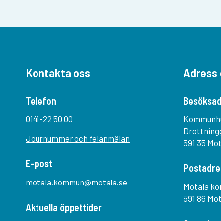
Kontakta oss
Adress 
Telefon
Besöksad
0141-22 50 00
Kommunh
Drottning
Journummer och felanmälan
591 35 Mo
E-post
Postadre
motala.kommun@motala.se
Motala k
591 86 Mo
Aktuella öppettider