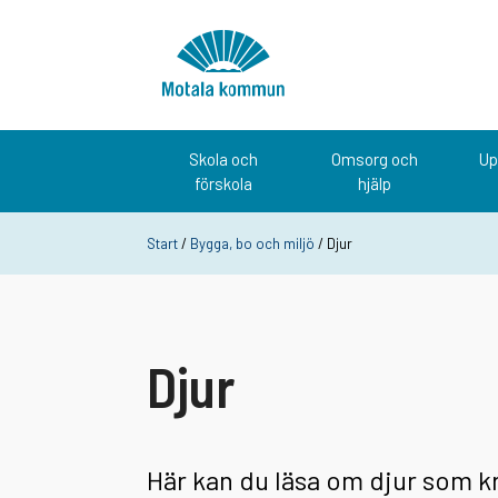
Hoppa till innehåll
Startsida
Skola och
Omsorg och
Up
förskola
hjälp
Start
/
Bygga, bo och miljö
/ Djur
Djur
Här kan du läsa om djur som kr