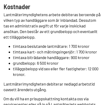
Kostnader
Lantmäterimyndighetens arbete debiteras beroende på
vilken typ av handläggare som är inblandad. Dessutom
tas en administrativ avgift ut för varje inskickad
ansökan. Den består av ett grundbelopp och eventuellt
ett tilläggsbelopp.
timtaxa beslutande lantmätare: 1 700 kronor
timtaxa kart- och mätningsingenjör: 1 700 kronor
timtaxa biträdande handläggare: 900 kronor
grundbelopp: 6 500 kronor
tilläggsbelopp vid sex eller fler fastigheter: 12 000
kronor.
Lantmäterimyndigheten debiterar nedlagd arbetstid
oavsett ärendets utgång.
Om du vill ha en prisuppskattning kontakta oss via
servicecenter eller gå in på Lantmäteriets webbplats.