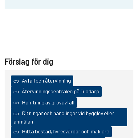
Förslag för dig
Avfall och återvinning
Återvinningscentralen på Tuddarp
Hämtning av grovavfall
Ritningar och handlingar vid bygglov eller
anmälan
Hitta bostad, hyresvärdar och mäklare