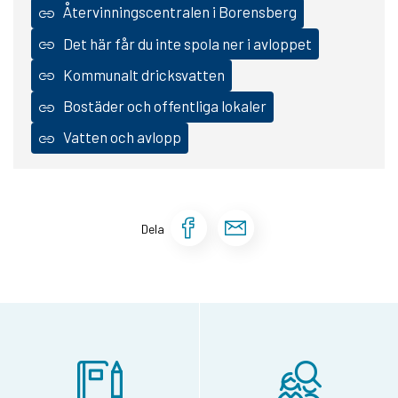
Återvinningscentralen i Borensberg
Det här får du inte spola ner i avloppet
Kommunalt dricksvatten
Bostäder och offentliga lokaler
Vatten och avlopp
Dela sidan på Face
Dela sidan via 
Dela