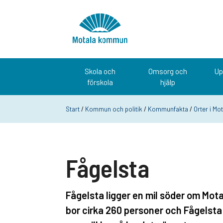
Hoppa till innehåll
Startsida
Skola och
Omsorg och
Up
förskola
hjälp
Start
/
Kommun och politik
/
Kommunfakta
/
Orter i M
Fågelsta
Fågelsta ligger en mil söder om Mota
bor cirka 260 personer och Fågelsta