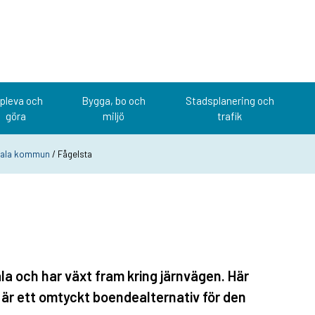
pleva och
Bygga, bo och
Stadsplanering och
göra
miljö
trafik
otala kommun
/ Fågelsta
la och har växt fram kring järnvägen. Här
 är ett omtyckt boendealternativ för den