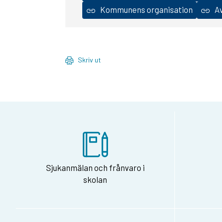
Kommunens organisation
Av
Skriv ut
Sjukanmälan och frånvaro i
skolan