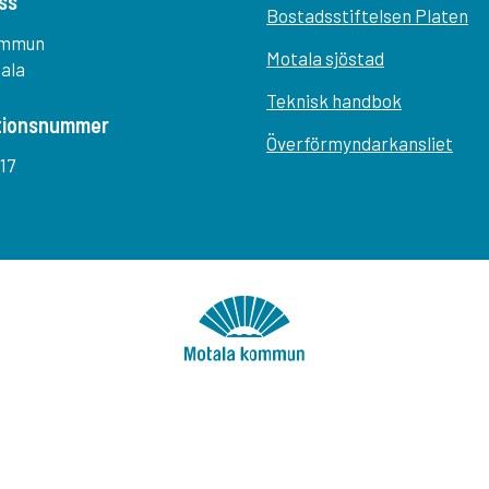
ss
Bostadsstiftelsen Platen
ommun
Motala sjöstad
tala
Teknisk handbok
tionsnummer
Överförmyndarkansliet
17