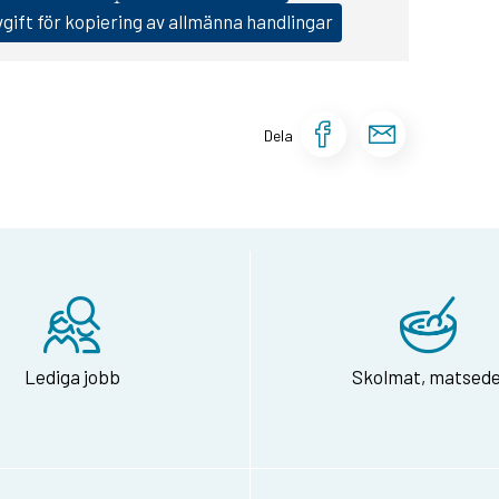
gift för kopiering av allmänna handlingar
Dela sidan 
Dela si
Dela
Lediga jobb
Skolmat, matsede