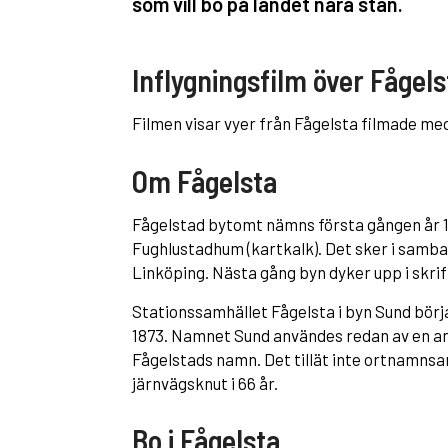
som vill bo på landet nära stan.
Inflygningsfilm över Fågels
Filmen visar vyer från Fågelsta filmade med
Om Fågelsta
Fågelstad bytomt nämns första gången år 13
Fughlustadhum (kartkalk). Det sker i samba
Linköping. Nästa gång byn dyker upp i skri
Stationssamhället Fågelsta i byn Sund börj
1873. Namnet Sund användes redan av en an
Fågelstads namn. Det tillät inte ortnamnsark
järnvägsknut i 66 år.
Bo i Fågelsta