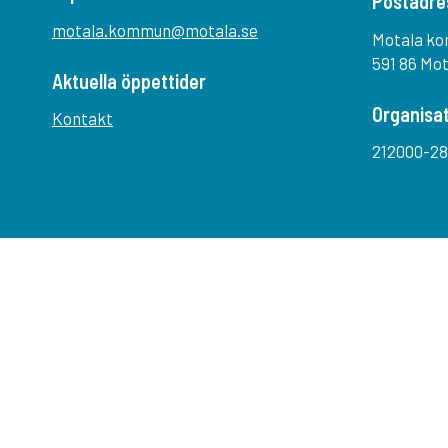
Postadre
motala.kommun@motala.se
Motala k
591 86 Mo
Aktuella öppettider
Organisa
Kontakt
212000-28