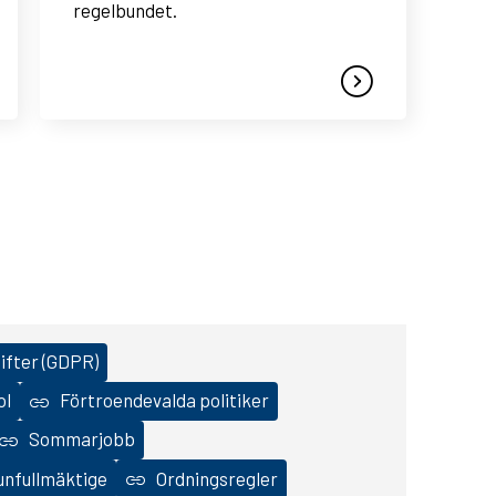
regelbundet.
fter (GDPR)
ol
Förtroendevalda politiker
Sommarjobb
munfullmäktige
Ordningsregler