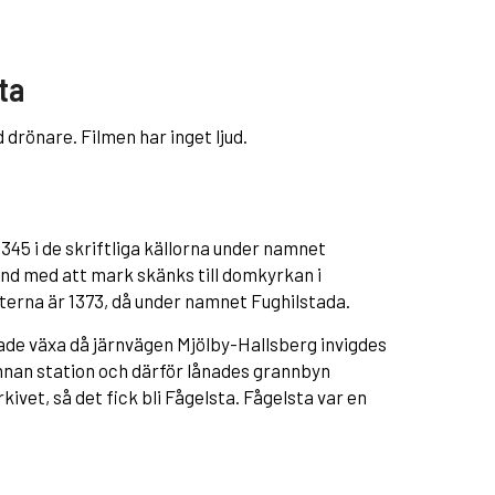
ta
 drönare. Filmen har inget ljud.
45 i de skriftliga källorna under namnet
nd med att mark skänks till domkyrkan i
fterna är 1373, då under namnet Fughilstada.
ade växa då järnvägen Mjölby-Hallsberg invigdes
nan station och därför lånades grannbyn
ivet, så det fick bli Fågelsta. Fågelsta var en