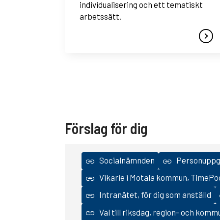
individualisering och ett tematiskt
arbetssätt.
Förslag för dig
Socialnämnden
Personuppgi
Vikarie i Motala kommun, TimePo
Intranätet, för dig som anställd
Val till riksdag, region- och kom