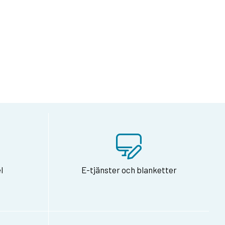
på Facebook
dan via e-post
l
E-tjänster och blanketter