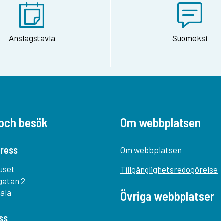
Anslagstavla
Suomeksi
och besök
Om webbplatsen
ress
Om webbplatsen
uset
Tillgänglighetsredogörelse
gatan 2
tala
Övriga webbplatser
ss