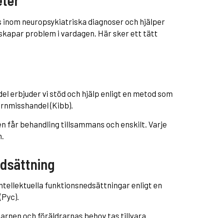
inom neuropsykiatriska diagnoser och hjälper
 skapar problem i vardagen. Här sker ett tätt
el erbjuder vi stöd och hjälp enligt en metod som
arnmisshandel (Kibb).
n får behandling tillsammans och enskilt. Varje
n.
dsättning
intellektuella funktionsnedsättningar enligt en
(Pyc).
arnen och föräldrarnas behov tas tillvara.