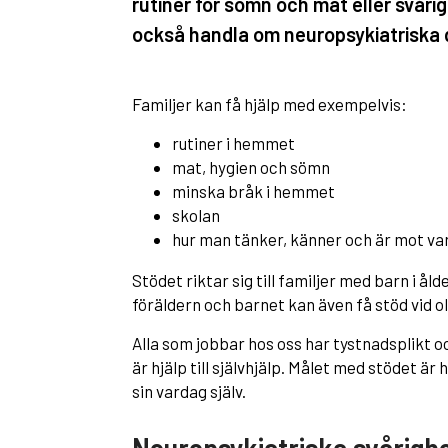
rutiner för sömn och mat eller svårig
också handla om neuropsykiatriska 
Familjer kan få hjälp med exempelvis:
rutiner i hemmet
mat, hygien och sömn
minska bråk i hemmet
skolan
hur man tänker, känner och är mot va
Stödet riktar sig till familjer med barn i ål
föräldern och barnet kan även få stöd vid 
Alla som jobbar hos oss har tystnadsplikt oc
är hjälp till självhjälp. Målet med stödet är 
sin vardag själv.
Neuropsykiatriska svårigh