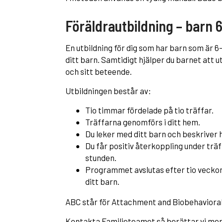
Föräldrautbildning – barn
En utbildning för dig som har barn som är 6–
ditt barn. Samtidigt hjälper du barnet att 
och sitt beteende.
Utbildningen består av:
Tio timmar fördelade på tio träffar.
Träffarna genomförs i ditt hem.
Du leker med ditt barn och beskriver 
Du får positiv återkoppling under tr
stunden.
Programmet avslutas efter tio veckor 
ditt barn.
ABC står för Attachment and Biobehavioral
Kontakta Familjeteamet så berättar vi mer