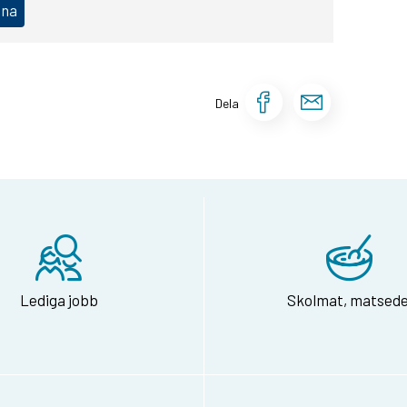
ena
Dela sidan 
Dela si
Dela
Lediga jobb
Skolmat, matsede