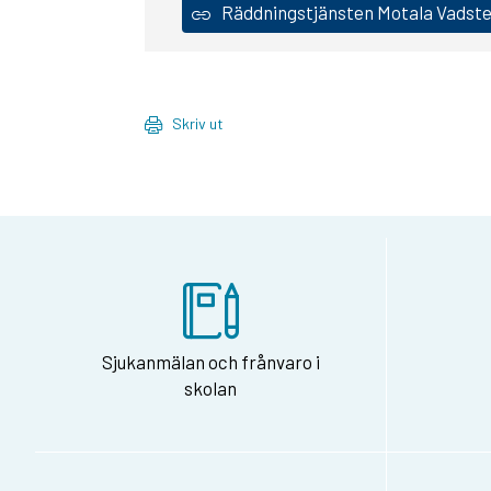
Räddningstjänsten Motala Vadst
Skriv ut
Sjukanmälan och frånvaro i
skolan