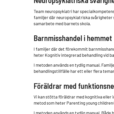
Team neuropsykiatri har specialkompetens 
familjer där neuropsykiatriska svårigheter
samarbete med barnets skola.
Barnmisshandel i hemmet
I familjer där det förekommit barnmisshand
heter Kognitiv integrerad behandling vid b
I metoden används en tydlig manual. Familje
behandlingstillfälle har ett eller flera tema
Föräldrar med funktionsne
Vi kan stötta föräldrar med kognitiva eller 
metod som heter Parenting young children 
I metoden används en tydlig manual. Både b