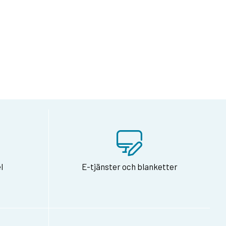
på Facebook
dan via e-post
l
E-tjänster och blanketter