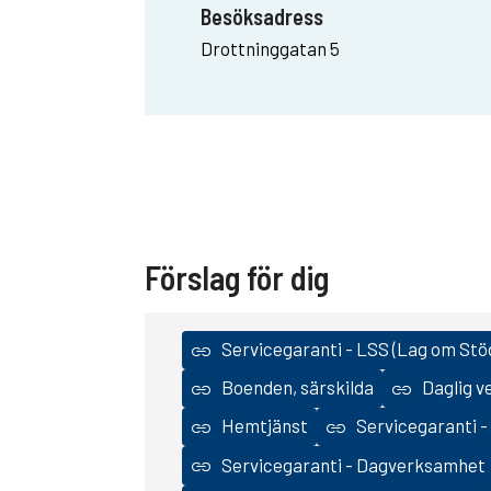
Besöksadress
Drottninggatan 5
Förslag för dig
Servicegaranti - LSS (Lag om Stö
Boenden, särskilda
Daglig 
Hemtjänst
Servicegaranti -
Servicegaranti - Dagverksamhet