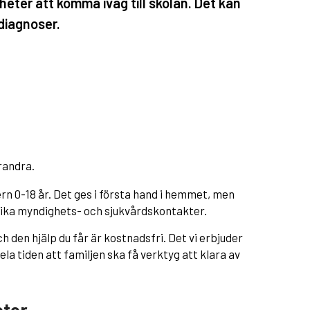
heter att komma iväg till skolan. Det kan
diagnoser.
randra.
dern 0-18 år. Det ges i första hand i hemmet, men
olika myndighets- och sjukvårdskontakter.
h den hjälp du får är kostnadsfri. Det vi erbjuder
hela tiden att familjen ska få verktyg att klara av
eter