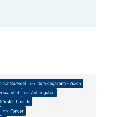
d och Service)
Servicegaranti - Vuxen
verksamhet
Anhörigstöd
 Särskilt boende
Fonder