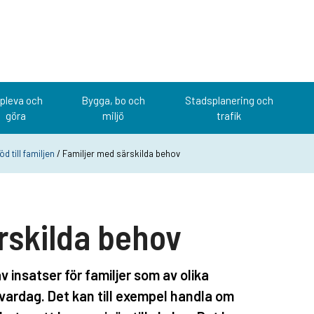
pleva och
Bygga, bo och
Stadsplanering och
göra
miljö
trafik
öd till familjen
/ Familjer med särskilda behov
rskilda behov
v insatser för familjer som av olika
n vardag. Det kan till exempel handla om