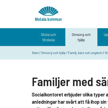
Hoppa till innehåll
Startsida
Skola och
Omsorg och
Up
förskola
hjälp
Start
/
Omsorg och hjälp
/
Familj, barn och ungdom
/
St
Familjer med sä
Socialkontoret erbjuder olika typer a
anledningar har svårt att få ihop si