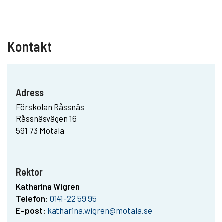
Kontakt
Adress
Förskolan Råssnäs
Råssnäsvägen 16
591 73 Motala
Rektor
Katharina Wigren
Telefon:
0141-22 59 95
E-post:
katharina.wigren@motala.se