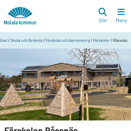
Hoppa till innehåll
Startsida
Sök
Meny
Start
/
Skola och förskola
/
Förskola och barnomsorg
/
Förskolor
/ Råssnäs
Förskolan Råssnäs