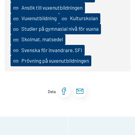
Ansök till vuxenutbildningen
Vuxenutbildning
Kulturskolan
Studier på gymnasial nivå för vuxna
Skolmat, matsedel
Svenska för invandrare, SFI
Prövning på vuxenutbildningen
Dela sidan på Face
Dela sidan via 
Dela