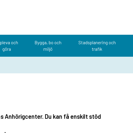
pleva och
Bygga, bo och
Stadsplanering och
göra
miljö
trafik
 Anhörigcenter. Du kan få enskilt stöd