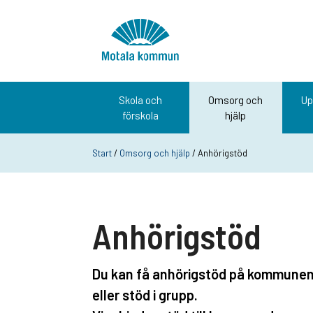
Hoppa till innehåll
Startsida
Skola och
Omsorg och
Up
förskola
hjälp
Start
/
Omsorg och hjälp
/ Anhörigstöd
Anhörigstöd
Du kan få anhörigstöd på kommunens
eller stöd i grupp.