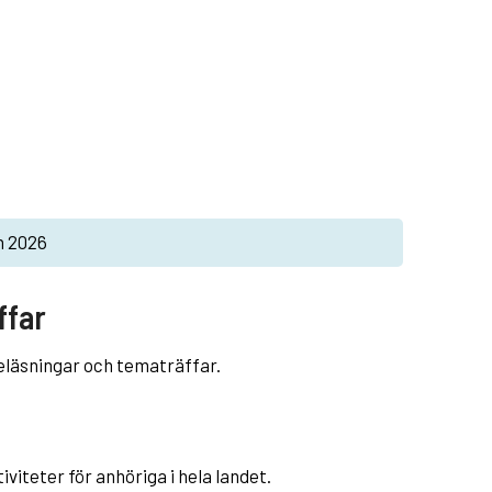
n 2026
ffar
eläsningar och tematräffar.
viteter för anhöriga i hela landet.