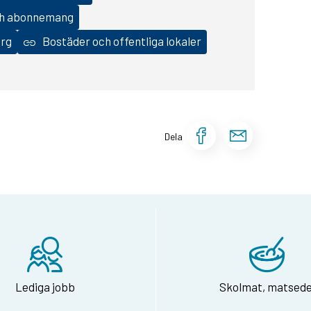
och abonnemang
erg
Bostäder och offentliga lokaler
Dela sidan 
Dela si
Dela
Lediga jobb
Skolmat, matsede