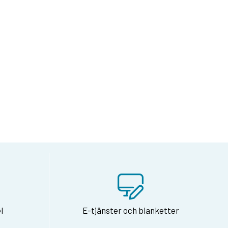
på Facebook
dan via e-post
l
E-tjänster och blanketter