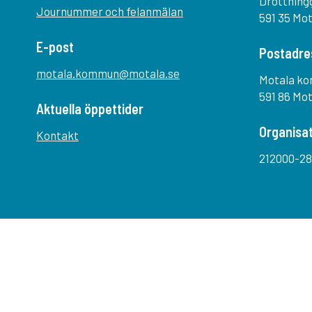
Drottning
Journummer och felanmälan
591 35 Mo
E-post
Postadre
motala.kommun@motala.se
Motala k
591 86 Mo
Aktuella öppettider
Organisa
Kontakt
212000-28