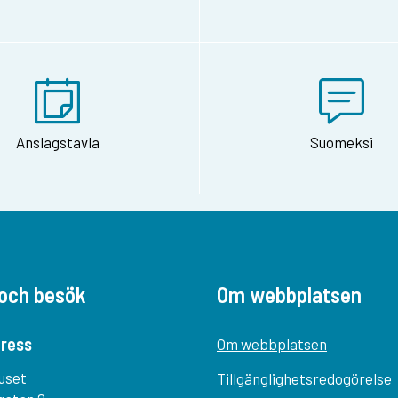
Anslagstavla
Suomeksi
och besök
Om webbplatsen
ress
Om webbplatsen
uset
Tillgänglighetsredogörelse