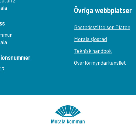
gatan 2
tala
Övriga webbplatser
ss
Bostadsstiftelsen Platen
ommun
Motala sjöstad
tala
Teknisk handbok
tionsnummer
Överförmyndarkansliet
17