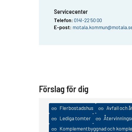
Servicecenter
Telefon:
0141-22 50 00
E-post:
motala.kommun@motala.s
Förslag för dig
Flerbostadshus
Avfall och å
Lediga tomter
Återvinnings
Komplementbyggnad och kompl