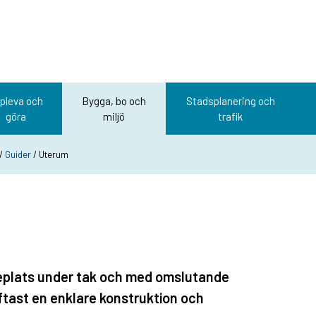
pleva och
Bygga, bo och
Stadsplanering och
göra
miljö
trafik
/
Guider
/ Uterum
eplats under tak och med omslutande
ftast en enklare konstruktion och