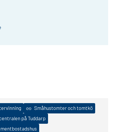
e
tervinning
Småhustomter och tomtkö
centralen på Tuddarp
ementbostadshus