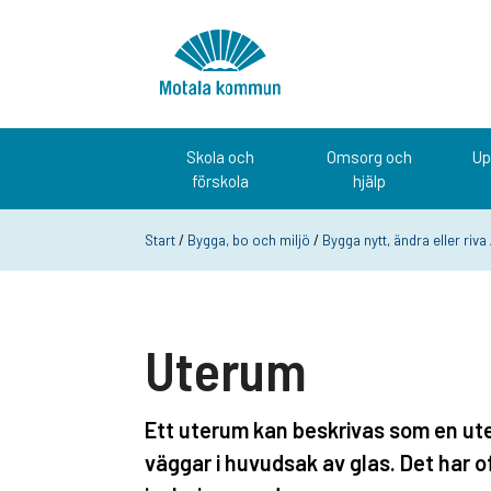
Hoppa till innehåll
Startsida
Skola och
Omsorg och
Up
förskola
hjälp
Start
/
Bygga, bo och miljö
/
Bygga nytt, ändra eller riva
Uterum
Ett uterum kan beskrivas som en ut
väggar i huvudsak av glas. Det har o