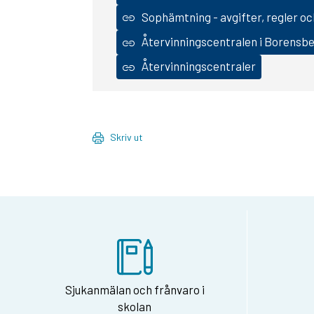
Sophämtning - avgifter, regler 
Återvinningscentralen i Borensb
Återvinningscentraler
Skriv ut
Sjukanmälan och frånvaro i
skolan