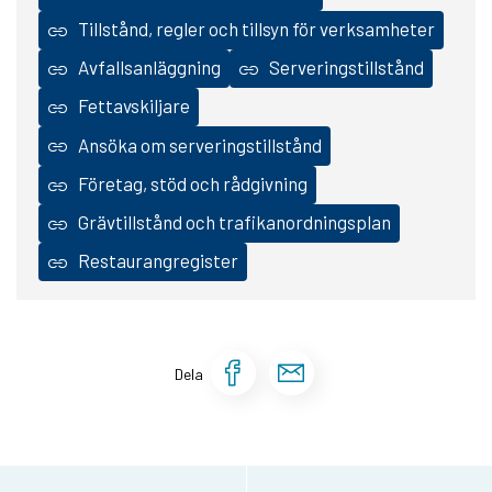
Tillstånd, regler och tillsyn för verksamheter
Avfallsanläggning
Serveringstillstånd
Fettavskiljare
Ansöka om serveringstillstånd
Företag, stöd och rådgivning
Grävtillstånd och trafikanordningsplan
Restaurangregister
Dela sidan på Face
Dela sidan via 
Dela