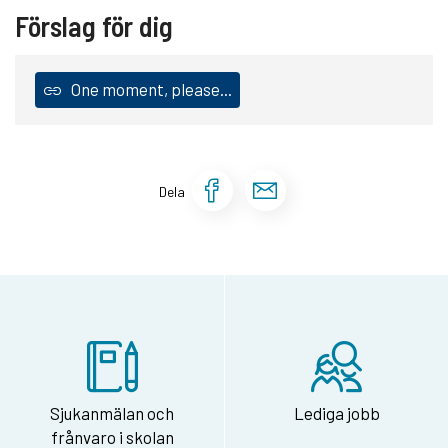
Förslag för dig
One moment, please...
Dela sidan på Face
Dela sidan via 
Dela
Sjukanmälan och
Lediga jobb
frånvaro i skolan