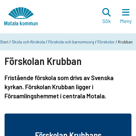
Hoppa till innehåll
Startsida
Sök
Meny
Start
/
Skola och förskola
/
Förskola och barnomsorg
/
Förskolor
/ Krubban
Förskolan Krubban
Fristående förskola som drivs av Svenska
kyrkan. Förskolan Krubban ligger i
Församlingshemmet i centrala Motala.
Förskolan Krubbans