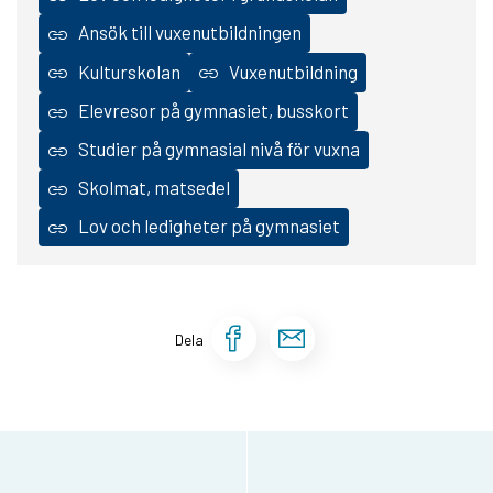
Ansök till vuxenutbildningen
Kulturskolan
Vuxenutbildning
Elevresor på gymnasiet, busskort
Studier på gymnasial nivå för vuxna
Skolmat, matsedel
Lov och ledigheter på gymnasiet
Dela sidan på Face
Dela sidan via 
Dela