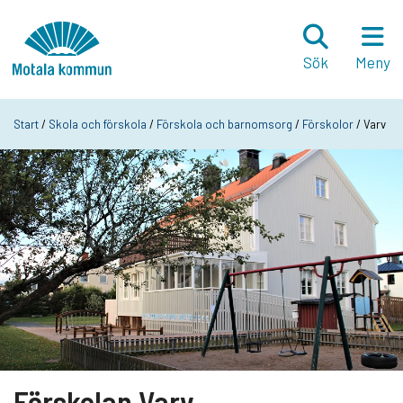
Hoppa till innehåll
Startsida
Sök
Meny
Start
/
Skola och förskola
/
Förskola och barnomsorg
/
Förskolor
/ Varv
Förskolan Varv