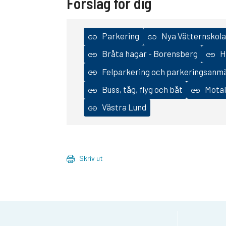
Förslag för dig
Parkering
Nya Vätternskola
Bråta hagar - Borensberg
H
Felparkering och parkeringsanm
Buss, tåg, flyg och båt
Motal
Västra Lund
Skriv ut