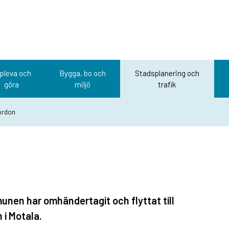
pleva och
Bygga, bo och
Stadsplanering och
göra
miljö
trafik
fordon
unen har omhändertagit och flyttat till
 i Motala.