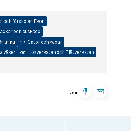
n och förskolan Ekön
äckar och buskage
ärkning
Gator och vägar
a växer
Lokverkstan och Plåtverkstan
Dela sidan 
Dela si
Dela