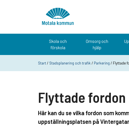
Hoppa till innehåll
Startsida
Skola och
Omsorg och
Up
förskola
hjälp
Start
/
Stadsplanering och trafik
/
Parkering
/ Flyttade 
Flyttade fordon
Här kan du se vilka fordon som komm
uppställningsplatsen på Vintergatan