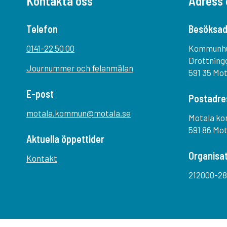
Kontakta oss
Adress 
Telefon
Besöksad
0141-22 50 00
Kommunh
Drottning
Journummer och felanmälan
591 35 Mo
E-post
Postadre
motala.kommun@motala.se
Motala k
591 86 Mo
Aktuella öppettider
Organisa
Kontakt
212000-28