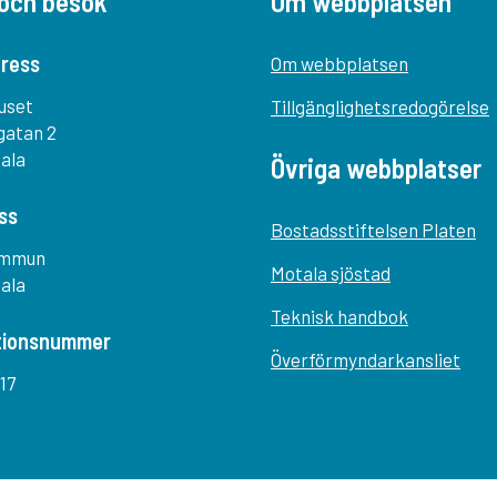
och besök
Om webbplatsen
ress
Om webbplatsen
uset
Tillgänglighetsredogörelse
gatan 2
tala
Övriga webbplatser
ss
Bostadsstiftelsen Platen
ommun
Motala sjöstad
tala
Teknisk handbok
tionsnummer
Överförmyndarkansliet
17