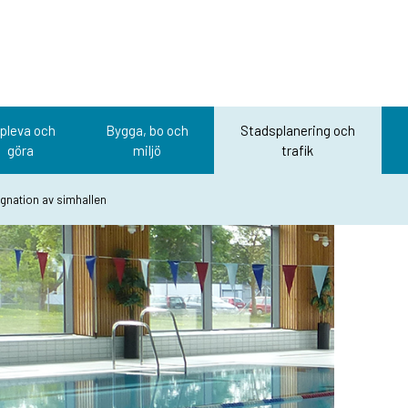
pleva och
Bygga, bo och
Stadsplanering och
göra
miljö
trafik
nation av simhallen