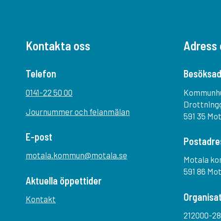
Kontakta oss
Adress 
Telefon
Besöksad
0141-22 50 00
Kommunh
Drottning
Journummer och felanmälan
591 35 Mo
E-post
Postadre
motala.kommun@motala.se
Motala k
591 86 Mo
Aktuella öppettider
Organisa
Kontakt
212000-28