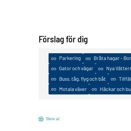
Förslag för dig
Parkering
Bråta hagar - Bo
Gator och vägar
Nya Vätter
Buss, tåg, flyg och båt
Tillfä
Motala växer
Häckar och b
Skriv ut