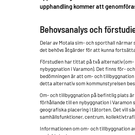
upphandling kommer att genomföras
Behovsanalys och förstudi
Delar av Motala sim- och sporthall närmar si
det behövs åtgärder för att kunna fortsätt
Förstudien har tittat på två alternativ (om-
nybyggnation i Varamon). Det finns för- o
bedömningen är att om- och tillbyggnation p
detta alternativ som kommunstyrelsen besl
Om- och tillbyggnation på befintlig plats är
förhållande till en nybyggnation i Varamon 
geografiska placering i tätorten. Det vill sä
samhällsfunktioner, centrum, kollektivtrafi
Informationen om om- och tillbyggnation a