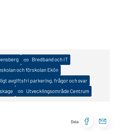
rensberg
Bredband och IT
nskolan och förskolan Ekön
lligt avgiftsfri parkering, frågor och svar
uskage
Utvecklingsområde Centrum
Dela sidan 
Dela si
Dela