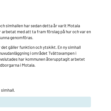
ch simhallen har sedan detta år varit Motala
betat med att ta fram förslag på hur och var en
 kunna genomföras.
 det gäller funktion och ytskikt. En ny simhall
huvudanläggning i området Tvättsvampen i
 avslutades har kommunen återupptagit arbetet
edborgarna i Motala.
 simhall.