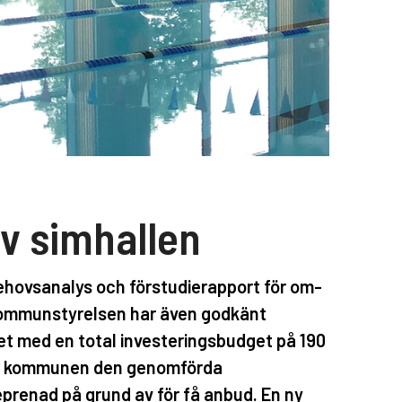
v simhallen
hovsanalys och förstudierapport för om-
 Kommunstyrelsen har även godkänt
tet med en total investeringsbudget på 190
bröt kommunen den genomförda
renad på grund av för få anbud. En ny