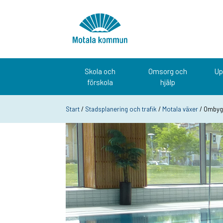
Hoppa till innehåll
Startsida
Skola och
Omsorg och
Up
förskola
hjälp
Start
/
Stadsplanering och trafik
/
Motala växer
/ Ombygg