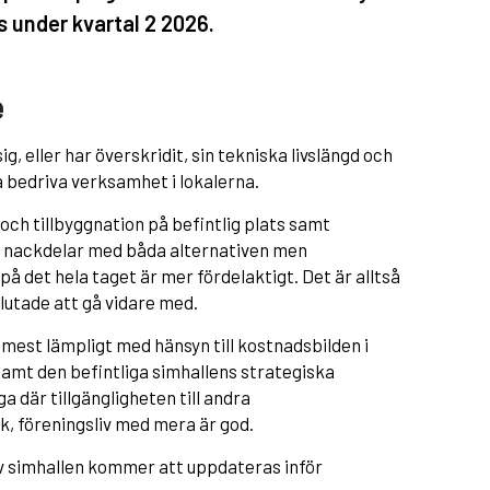
 under kvartal 2 2026.
e
g, eller har överskridit, sin tekniska livslängd och
a bedriva verksamhet i lokalerna.
 och tillbyggnation på befintlig plats samt
ch nackdelar med båda alternativen men
å det hela taget är mer fördelaktigt. Det är alltså
utade att gå vidare med.
 mest lämpligt med hänsyn till kostnadsbilden i
samt den befintliga simhallens strategiska
ga där tillgängligheten till andra
k, föreningsliv med mera är god.
v simhallen kommer att uppdateras inför