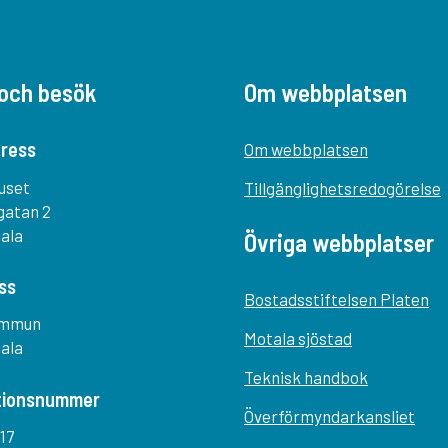
och besök
Om webbplatsen
ress
Om webbplatsen
uset
Tillgänglighetsredogörelse
gatan 2
tala
Övriga webbplatser
ss
Bostadsstiftelsen Platen
ommun
Motala sjöstad
tala
Teknisk handbok
tionsnummer
Överförmyndarkansliet
17