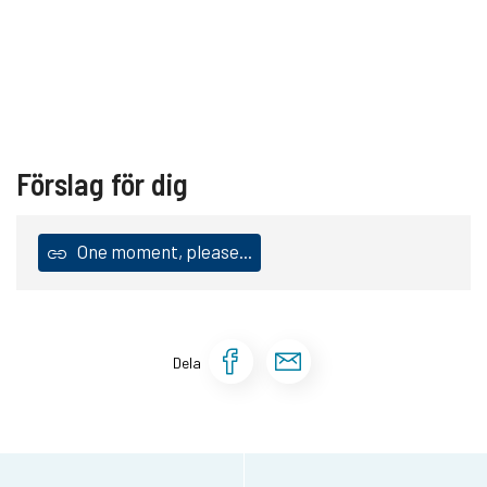
Förslag för dig
One moment, please...
Dela sidan på Face
Dela sidan via 
Dela