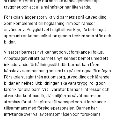
strävar efter att ge barnen ska känna gemenskap,
trygghet och att alla människor har lika värde.
Förskolan lägger stor vikt vid barnets språkutveckling.
Som komplement till högläsning, rim och ramsor
använder vi Polyglutt, ett digitalt verktyg. Arbetslaget
uppmuntrar kommunikation genom tecken som stöd och
bilder.
Vi sätter barnets nyfikenhet och utforskande i fokus.
Arbetslaget vill att barnets nyfikenhet bemöts med ett
inkluderande förhållningssätt där barnet kan få en
känsla av sammanhang och en tro på den egna förmågan.
Förskolan utgår från att omsorg, utveckling och lärande
bildar en helhet. Utbildningen ska vara trygg, rolig och
lärorik för alla barn. Vi tillvaratar barnens intressen och
utvecklar kontinuerligt lärmiljöerna såväl inom- som
utomhus för att inspirera till samspel och utforskande
tillsammans med förskolepersonalen. Barnen har
inflytande över val av temaområden och förskolans