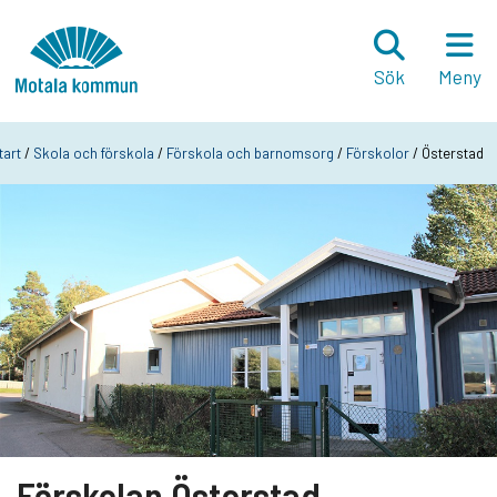
Hoppa till innehåll
Startsida
Sök
Meny
tart
/
Skola och förskola
/
Förskola och barnomsorg
/
Förskolor
/ Österstad
Förskolan Österstad