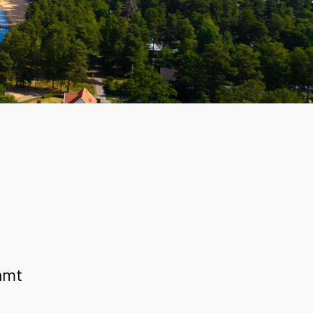
t
samt