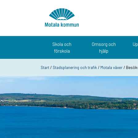
Hoppa till innehåll
Startsida
Skola och
Omsorg och
Up
förskola
hjälp
Start
/
Stadsplanering och trafik
/
Motala växer
/ Besöks