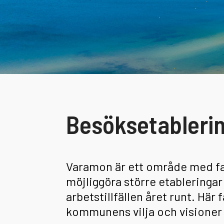
Besöksetableri
Varamon är ett område med fant
möjliggöra större etablering
arbetstillfällen året runt. Hä
kommunens vilja och visione