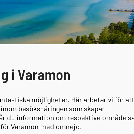
ng i Varamon
astiska möjligheter. Här arbetar vi för at
ar inom besöksnäringen som skapar
r får du information om respektive område 
r för Varamon med omnejd.