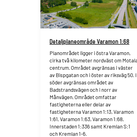
Detaljplaneområde Varamon 1:68
Planområdet ligger i östra Varamon,
cirka två kilometer nordväst om Motal
centrum. Området avgränsas i väster
av Bispgatan och i öster av riksväg 50. I
söder avgränsas området av
Badstrandsvägen och i norr av
Månvägen. Området omfattar
fastigheterna eller delar av
fastigheterna Varamon 1:13, Varamon
1:61, Varamon 1:63, Varamon 1:68,
Innerstaden 1:336 samt Kremlan S:1
och Kremlan 1-6.