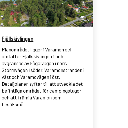
Fjällskivlingen
Planområdet ligger i Varamon och
omfattar Fjällskivlingen 1 och
avgränsas av Fågelvägen i norr,
Stormvägen i söder, Varamonstranden i
väst och Varamovägen i öst.
Detaljplanen syftar till att utveckla det
befintliga området för campingstugor
och att främja Varamon som
besöksmål.