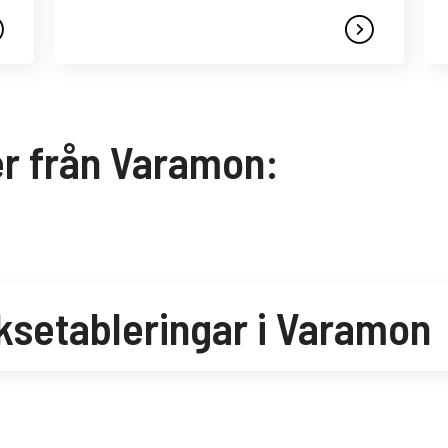
er från Varamon:
ksetableringar i Varamon