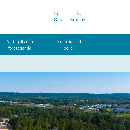
Sök
Kontakt
Näringsliv och
Kommun och
företagande
politik