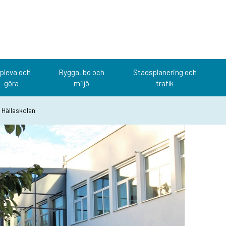
pleva och
Bygga, bo och
Stadsplanering och
göra
miljö
trafik
 Hällaskolan