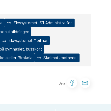
na
Elevsystemet IST Administration
vuxenutbildningen
Elevsystemet Meitner
 på gymnasiet, busskort
ola eller förskola
Skolmat, matsedel
Dela sidan 
Dela si
Dela