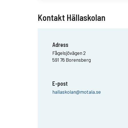
Kontakt Hällaskolan
Adress
Fågelsjövägen 2
591 76 Borensberg
E-post
hallaskolan@motala.se