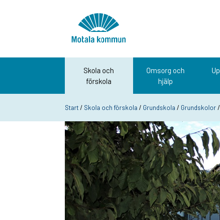
Hoppa till innehåll
Startsida
Skola och
Omsorg och
Up
förskola
hjälp
Start
/
Skola och förskola
/
Grundskola
/
Grundskolor
/