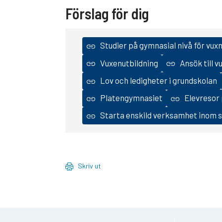
Förslag för dig
Studier på gymnasial nivå för vux
Vuxenutbildning
Ansök till 
Lov och ledigheter i grundskolan
Platengymnasiet
Elevresor
Starta enskild verksamhet inom sk
Skriv ut