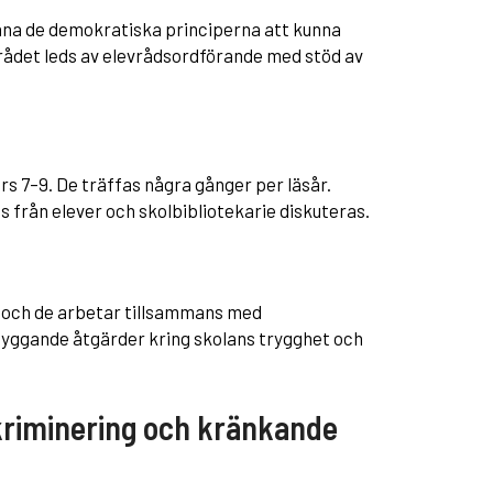
träna de demokratiska principerna att kunna
vrådet leds av elevrådsordförande med stöd av
rs 7–9. De träffas några gånger per läsår.
ps från elever och skolbibliotekarie diskuteras.
 och de arbetar tillsammans med
ggande åtgärder kring skolans trygghet och
kriminering och kränkande