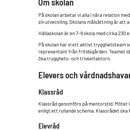
Om skolan
På skolan arbetar vi alla i nära relation me
sin utveckling. Skolans målsättning är att a
Hällaskolan är en 7–9 skola med cirka 230 el
På skolan har vi ett aktivt trygghetsteam 
representant från fritidsgården. Teamet id
öka trygghets- och trivselfaktorn.
Elevers och vårdnadshavar
Klassråd
Klassråd genomförs på mentorstid. Mötet l
enligt ett rullande schema. Klassrådet ska f
Elevråd