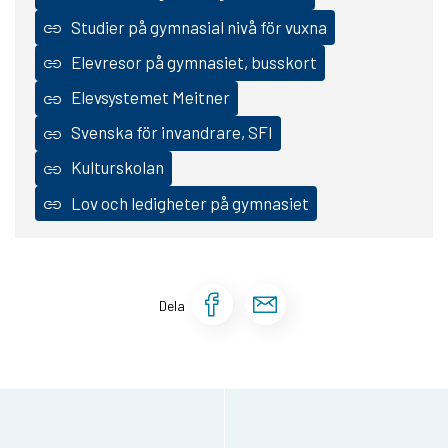
Studier på gymnasial nivå för vuxna
Elevresor på gymnasiet, busskort
Elevsystemet Meitner
Svenska för invandrare, SFI
Kulturskolan
Lov och ledigheter på gymnasiet
Dela sidan på Face
Dela sidan via 
Dela