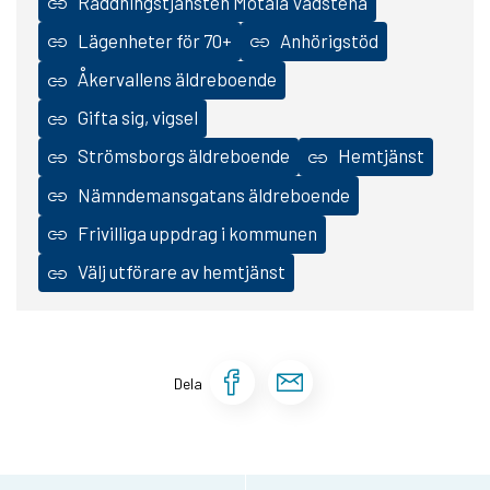
Räddningstjänsten Motala Vadstena
Lägenheter för 70+
Anhörigstöd
Åkervallens äldreboende
Gifta sig, vigsel
Strömsborgs äldreboende
Hemtjänst
Nämndemansgatans äldreboende
Frivilliga uppdrag i kommunen
Välj utförare av hemtjänst
Dela sidan på Face
Dela sidan via 
Dela