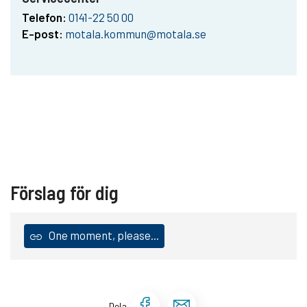
Telefon:
0141-22 50 00
E-post:
motala.kommun@motala.se
Förslag för dig
One moment, please...
Dela sidan på Face
Dela sidan via 
Dela