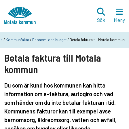
Hoppa till innehåll
Startsida
Sök
Meny
ik
/
Kommunfakta
/
Ekonomi och budget
/ Betala faktura till Motala kommun
Betala faktura till Motala
kommun
Du som är kund hos kommunen kan hitta
information om e-faktura, autogiro och vad
som händer om du inte betalar fakturan i tid.
Kommunens fakturor kan till exempel avse
barnomsorg, äldreomsorg, vatten och avfall,
ansökan om bygglov eller liknande.