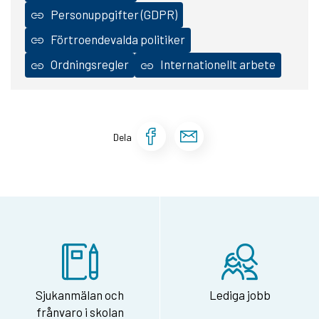
Personuppgifter (GDPR)
Förtroendevalda politiker
Ordningsregler
Internationellt arbete
Dela sidan på Face
Dela sidan via 
Dela
Sjukanmälan och
Lediga jobb
frånvaro i skolan