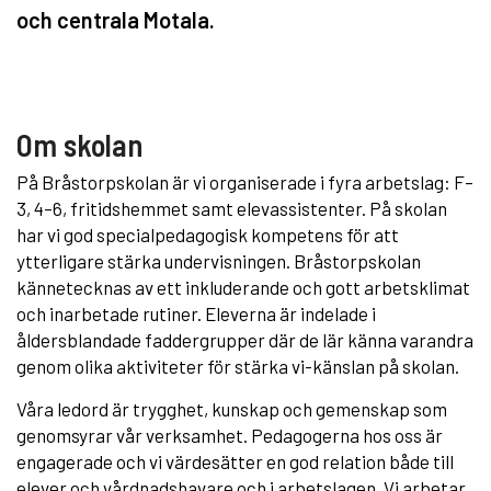
och centrala Motala.
Om skolan
På Bråstorpskolan är vi organiserade i fyra arbetslag: F–
3, 4–6, fritidshemmet samt elevassistenter. På skolan
har vi god specialpedagogisk kompetens för att
ytterligare stärka undervisningen. Bråstorpskolan
kännetecknas av ett inkluderande och gott arbetsklimat
och inarbetade rutiner. Eleverna är indelade i
åldersblandade faddergrupper där de lär känna varandra
genom olika aktiviteter för stärka vi-känslan på skolan.
Våra ledord är trygghet, kunskap och gemenskap som
genomsyrar vår verksamhet. Pedagogerna hos oss är
engagerade och vi värdesätter en god relation både till
elever och vårdnadshavare och i arbetslagen. Vi arbetar