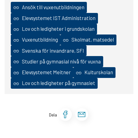
Ansök till vuxenutbildningen
Elevsystemet IST Administration
Lov och ledigheter i grundskolan
Vuxenutbildning
Skolmat, matsedel
Svenska för invandrare, SFI
Studier på gymnasial nivå för vuxna
Elevsystemet Meitner
Kulturskolan
Lov och ledigheter på gymnasiet
Dela sidan på Face
Dela sidan via 
Dela