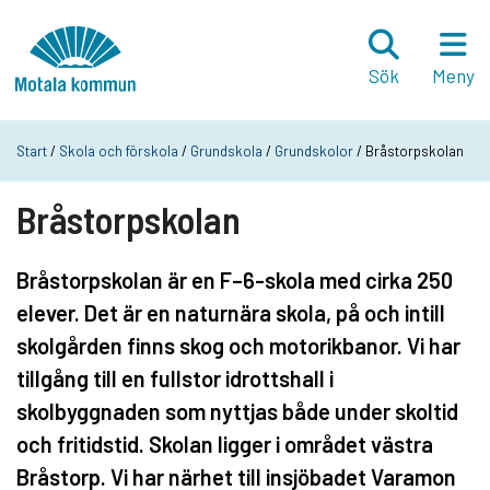
Hoppa till innehåll
Startsida
Sök
Meny
Start
/
Skola och förskola
/
Grundskola
/
Grundskolor
/ Bråstorpskolan
Bråstorpskolan
Bråstorpskolan är en F–6-skola med cirka 250
elever. Det är en naturnära skola, på och intill
skolgården finns skog och motorikbanor. Vi har
tillgång till en fullstor idrottshall i
skolbyggnaden som nyttjas både under skoltid
och fritidstid. Skolan ligger i området västra
Bråstorp. Vi har närhet till insjöbadet Varamon