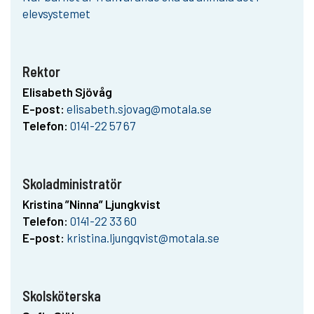
elevsystemet
Rektor
Elisabeth Sjövåg
E-post:
elisabeth.sjovag@motala.se
Telefon:
0141-22 57 67
Skoladministratör
Kristina ”Ninna” Ljungkvist
Telefon:
0141-22 33 60
E-post:
kristina.ljungqvist@motala.se
Skolsköterska