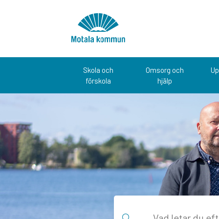
Hoppa till innehåll
Startsida
Skola och
Omsorg och
Up
förskola
hjälp