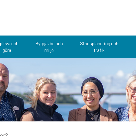
pleva och
Bygga, bo och
Stadsplanering och
göra
miljö
trafik