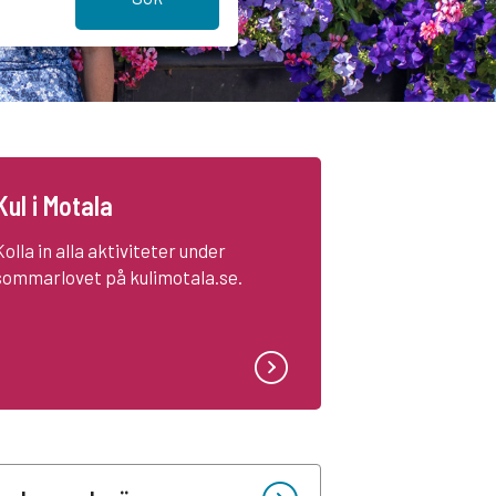
Kul i Motala
Kolla in alla aktiviteter under
sommarlovet på kulimotala.se.