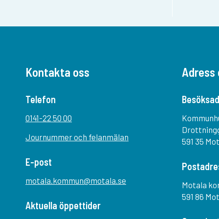
Kontakta oss
Adress 
Telefon
Besöksad
0141-22 50 00
Kommunh
Drottning
Journummer och felanmälan
591 35 Mo
E-post
Postadre
motala.kommun@motala.se
Motala k
591 86 Mo
Aktuella öppettider