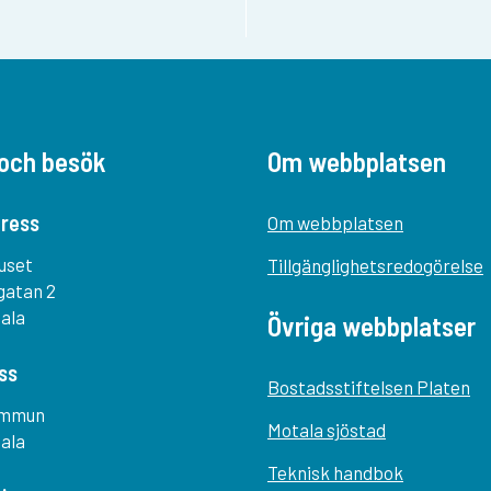
och besök
Om webbplatsen
ress
Om webbplatsen
uset
Tillgänglighetsredogörelse
gatan 2
tala
Övriga webbplatser
ss
Bostadsstiftelsen Platen
ommun
Motala sjöstad
tala
Teknisk handbok