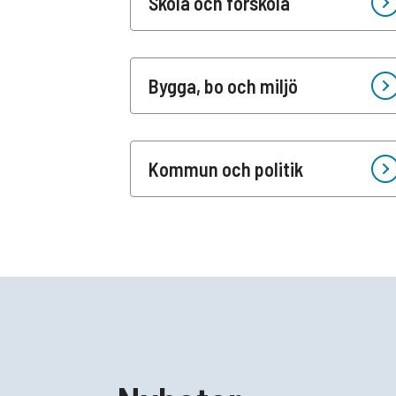
Skola och förskola
Personuppgifter (GDPR)
Vikarie i Motala kommun, TimePool
Bygga, bo och miljö
Kommun och politik