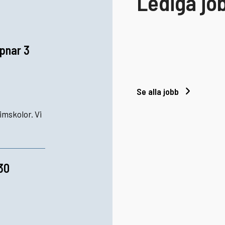
Lediga jo
ppnar 3
Se alla jobb
imskolor. Vi
–30