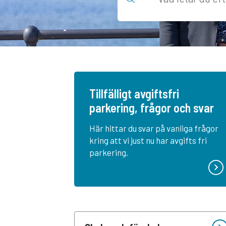
Välkommen till Motal
Tillfälligt avgiftsfri
parkering, frågor och svar
Här hittar du svar på vanliga frågor
Förslag för dig
kring att vi just nu har avgifts fri
parkering.
Vuxenutbildning
Elevsystemet IST Administration
Socialnämnden
Studier på gymnasial nivå för vuxna