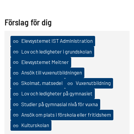
Förslag för dig
Elevsystemet IST Administration
Lov och ledigheter i grundskolan
Elevsystemet Meitner
Ansök till vuxenutbildningen
Skolmat, matsedel
Vuxenutbildning
Lov och ledigheter på gymnasiet
Studier på gymnasial nivå för vuxna
Ansök om plats i förskola eller fritidshem
Kulturskolan