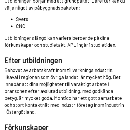
Utbildningen börjar med ett grundpaket. Därefter kan du
välja något av påbyggnadspaketen:
Svets
CNC
Utbildningens längd kan variera beroende på dina
förkunskaper och studietakt. APL ingår i studietiden.
Efter utbildningen
Behovet av arbetskraft inom tillverkningsindustrin,
likaväl i regionen som övriga landet, är mycket hög. Det
innebär att dina möjligheter till varaktigt arbete i
branschen efter avslutad utbildning, med godkända
betyg, är mycket goda. Montico har ett gott samarbete
och stort kontaktnät med industriföretag inom industrin
i Östergötland.
Förkunskaper