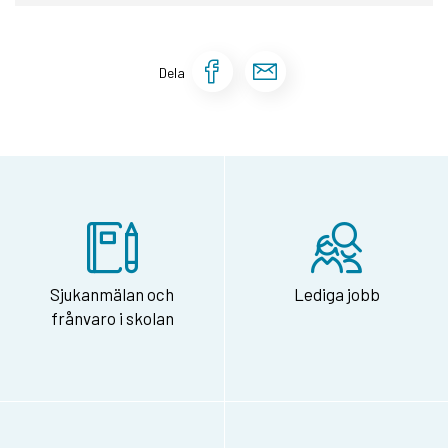
Dela sidan på Face
Dela sidan via 
Dela
Sjukanmälan och
Lediga jobb
frånvaro i skolan