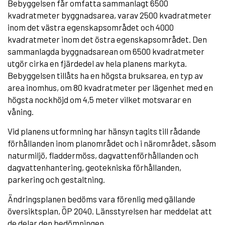
Bebyggelsen får omfatta sammanlagt 6500
kvadratmeter byggnadsarea, varav 2500 kvadratmeter
inom det västra egenskapsområdet och 4000
kvadratmeter inom det östra egenskapsområdet. Den
sammanlagda byggnadsarean om 6500 kvadratmeter
utgör cirka en fjärdedel av hela planens markyta.
Bebyggelsen tillåts ha en högsta bruksarea, en typ av
area inomhus, om 80 kvadratmeter per lägenhet med en
högsta nockhöjd om 4,5 meter vilket motsvarar en
våning.
Vid planens utformning har hänsyn tagits till rådande
förhållanden inom planområdet och i närområdet, såsom
naturmiljö, fladdermöss, dagvattenförhållanden och
dagvattenhantering, geotekniska förhållanden,
parkering och gestaltning.
Ändringsplanen bedöms vara förenlig med gällande
översiktsplan, ÖP 2040. Länsstyrelsen har meddelat att
de delar den bedömningen.