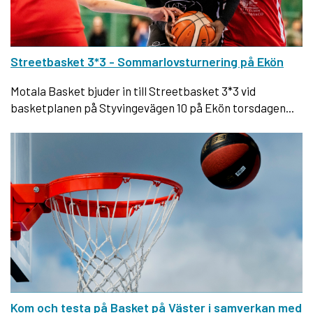
Streetbasket 3*3 - Sommarlovsturnering på Ekön
Motala Basket bjuder in till Streetbasket 3*3 vid
basketplanen på Styvingevägen 10 på Ekön torsdagen...
Kom och testa på Basket på Väster i samverkan med