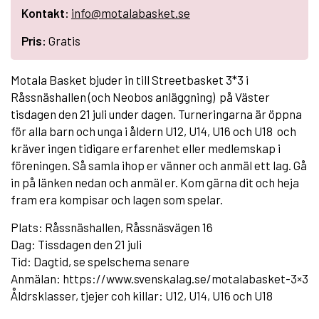
Kontakt:
info@motalabasket.se
Pris:
Gratis
Motala Basket bjuder in till Streetbasket 3*3 i
Råssnäshallen (och Neobos anläggning) på Väster
tisdagen den 21 juli under dagen. Turneringarna är öppna
för alla barn och unga i åldern U12, U14, U16 och U18 och
kräver ingen tidigare erfarenhet eller medlemskap i
föreningen. Så samla ihop er vänner och anmäl ett lag. Gå
in på länken nedan och anmäl er. Kom gärna dit och heja
fram era kompisar och lagen som spelar.
Plats: Råssnäshallen, Råssnäsvägen 16
Dag: Tissdagen den 21 juli
Tid: Dagtid, se spelschema senare
Anmälan: https://www.svenskalag.se/motalabasket-3×3
Åldrsklasser, tjejer coh killar: U12, U14, U16 och U18