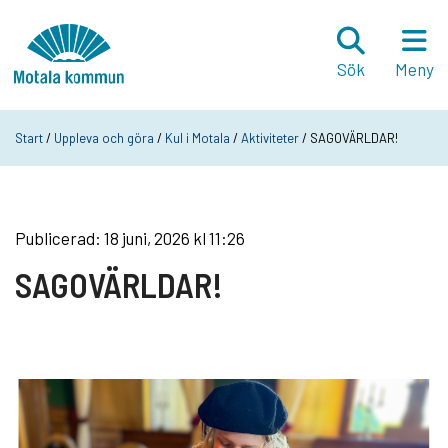
Hoppa till innehåll
Startsida
Sök
Meny
Start
/
Uppleva och göra
/
Kul i Motala
/
Aktiviteter
/ SAGOVÄRLDAR!
Publicerad: 18 juni, 2026 kl 11:26
SAGOVÄRLDAR!