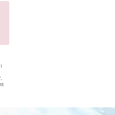
i
,
att