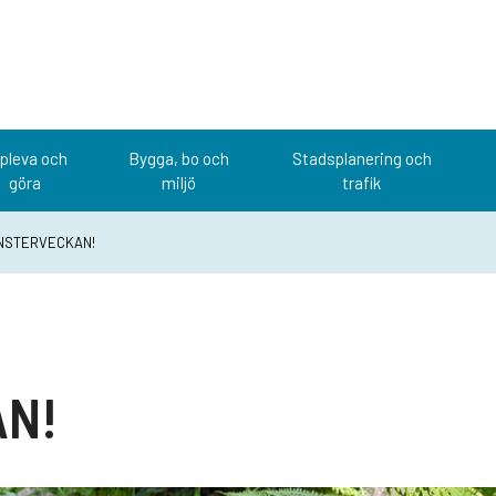
pleva och
Bygga, bo och
Stadsplanering och
göra
miljö
trafik
NSTERVECKAN!
N!