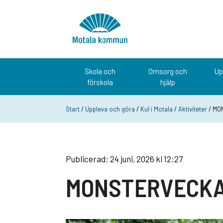
Hoppa till innehåll
Startsida
Skola och
Omsorg och
Up
förskola
hjälp
Start
/
Uppleva och göra
/
Kul i Motala
/
Aktiviteter
/ MO
Publicerad: 24 juni, 2026 kl 12:27
MONSTERVECKA