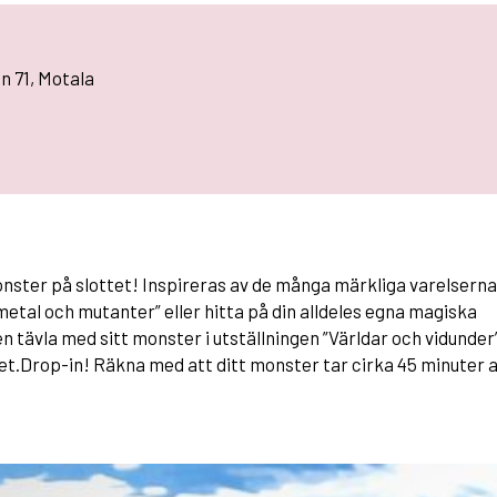
n 71, Motala
onster på slottet! Inspireras av de många märkliga varelserna 
 metal och mutanter” eller hitta på din alldeles egna magiska
en tävla med sitt monster i utställningen ”Världar och vidunder”
t.Drop-in! Räkna med att ditt monster tar cirka 45 minuter 