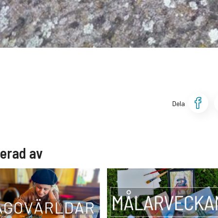
D
Dela
serad av