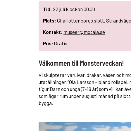
Tid:
22 juli klockan 00.00
Plats:
Charlottenborgs slott, Strandväge
Kontakt:
museer@motala.se
Pris:
Gratis
Välkommen till Monsterveckan!
Vi skulpterar varulvar, drakar, väsen och m
utställningen ”Ola Larsson – bland rollspel,
figur.Barn och unga (7–18 år) som vill kan äv
som äger rum under augusti månad på slotte
bygga.