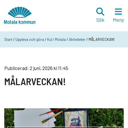
Hoppa till innehåll
Startsida
Sök
Meny
Start
/
Uppleva och göra
/
Kul i Motala
/
Aktiviteter
/ MÅLARVECKAN!
Publicerad: 2 juni, 2026 kl 11:45
MÅLARVECKAN!