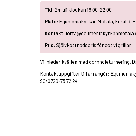
Tid:
24 juli klockan 19.00-22.00
Plats:
Equmeniakyrkan Motala, Furulid, 
Kontakt:
lotta@equmeniakyrkanmotala.
Pris:
Självkostnadspris för det vi grillar
Vi inleder kvällen med cornholeturnering. Dä
Kontaktuppgifter till arrangör: Equmeniakyr
90/0720-75 72 24