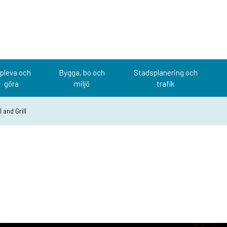
pleva och
Bygga, bo och
Stadsplanering och
göra
miljö
trafik
l and Grill