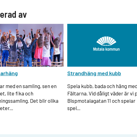
serad av
arhäng
Strandhäng med kubb
jar med en samling, sen en
Spela kubb, bada och häng me
et, lite fika och
Fältarna. Vid dåligt väder är vi 
ningssamling. Det blir olika
Bispmotalagatan 11 och spelar
eter...
spel...