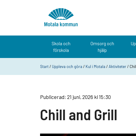
Hoppa till innehåll
Startsida
Skola och
Omsorg och
Up
förskola
hjälp
Start
/
Uppleva och göra
/
Kul i Motala
/
Aktiviteter
/ Chil
Publicerad: 21 juni, 2026 kl 15:30
Chill and Grill