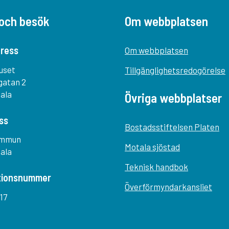
och besök
Om webbplatsen
ress
Om webbplatsen
uset
Tillgänglighetsredogörelse
gatan 2
tala
Övriga webbplatser
ss
Bostadsstiftelsen Platen
ommun
Motala sjöstad
tala
Teknisk handbok
tionsnummer
Överförmyndarkansliet
17