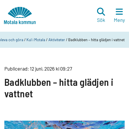
Hoppa till innehåll
Startsida
Sök
Meny
leva och göra
/
Kul i Motala
/
Aktiviteter
/ Badklubben – hitta glädjen i vattnet
Publicerad: 12 juni, 2026 kl 09:27
Badklubben – hitta glädjen i
vattnet