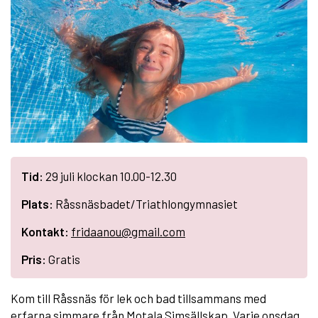
Tid:
29 juli klockan 10.00-12.30
Plats:
Råssnäsbadet/Triathlongymnasiet
Kontakt:
fridaanou@gmail.com
Pris:
Gratis
Kom till Råssnäs för lek och bad tillsammans med
erfarna simmare från Motala Simsällskap. Varje onsdag