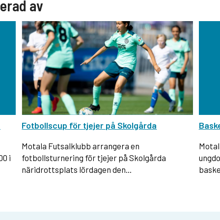
serad av
6
Fotbollscup för tjejer på Skolgårda
Baske
Motala Futsalklubb arrangera en
Motal
00 i
fotbollsturnering för tjejer på Skolgårda
ungdo
näridrottsplats lördagen den...
baske