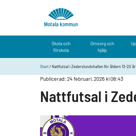
Hoppa till innehåll
Startsida
Skola och
Omsorg och
Up
förskola
hjälp
Start
/ Nattfutsal i Zederslundshallen för åldern 13-20 år
Publicerad: 24 februari, 2026 kl 08:43
Nattfutsal i Zed