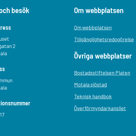
och besök
Om webbplatsen
ress
Om webbplatsen
uset
Tillgänglighetsredogörelse
gatan 2
tala
Övriga webbplatser
ss
Bostadsstiftelsen Platen
ommun
Motala sjöstad
tala
Teknisk handbok
tionsnummer
Överförmyndarkansliet
17