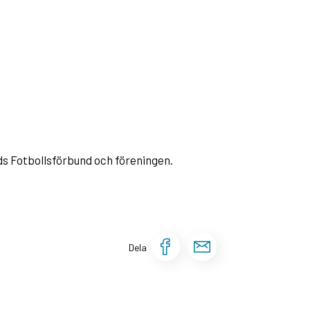
ds Fotbollsförbund och föreningen.
Dela sidan på Fa
Dela sidan v
Dela