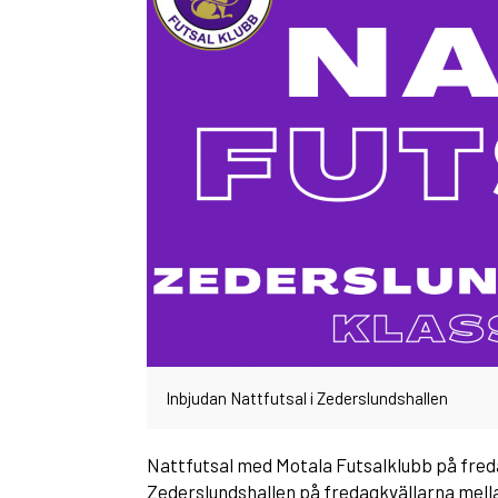
Inbjudan Nattfutsal i Zederslundshallen
Nattfutsal med Motala Futsalklubb på fredag
Zederslundshallen på fredagkvällarna mell