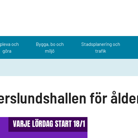
pleva och
Bygga, bo och
Stadsplanering och
göra
miljö
trafik
erslundshallen för ålde