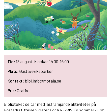
Tid:
13 augusti klockan 14.00-16.00
Plats:
Gustavsviksparken
Kontakt:
bibl.info@motala.se
Pris:
Gratis
Biblioteket deltar med läsfrämjande aktiviteter på
Bostadsstiftelsen Platens och RF-SISU´s Sommarklubb.