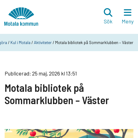
Hoppa till innehåll
Startsida
Sök
Meny
göra
/
Kul i Motala
/
Aktiviteter
/ Motala bibliotek på Sommarklubben – Väster
Publicerad: 25 maj, 2026 kl 13:51
Motala bibliotek på
Sommarklubben – Väster