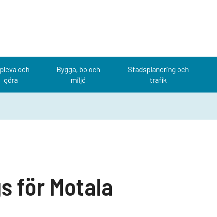
pleva och
Bygga, bo och
Stadsplanering och
göra
miljö
trafik
s för Motala