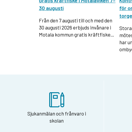
Gratis kräftfiske i Motalaviken 7–
Kontr
30 augusti
för o
torge
Från den 7 augusti till och med den
30 augusti 2026 erbjuds invånare i
Stora
Motala kommun gratis kräftfiske...
mötes
har u
ombyg
Sjukanmälan och frånvaro i
skolan