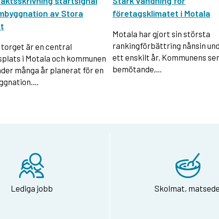
aktsskrivning startsignal
Stark vändning för
mbyggnation av Stora
företagsklimatet i Motala
t
Motala har gjort sin största
rankingförbättring nånsin un
 torget är en central
ett enskilt år. Kommunens ser
plats i Motala och kommunen
bemötande,...
nder många år planerat för en
gnation....
Lediga jobb
Skolmat, matsede