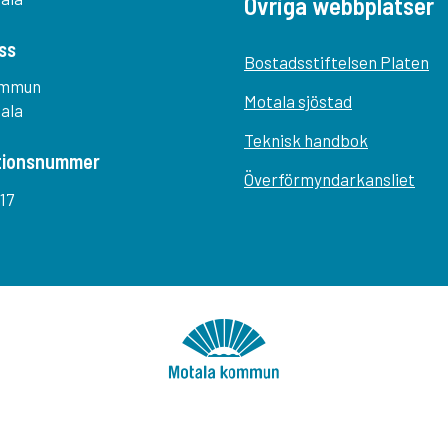
Övriga webbplatser
ss
Bostadsstiftelsen Platen
ommun
Motala sjöstad
tala
Teknisk handbok
tionsnummer
Överförmyndarkansliet
17