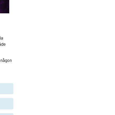
la
åde
l någon