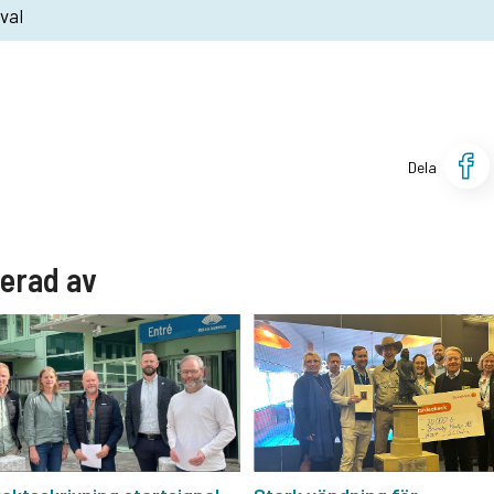
val
Dela
serad av