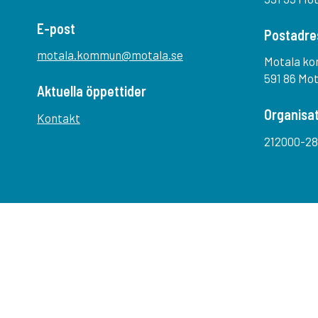
E-post
Postadre
motala.kommun@motala.se
Motala k
591 86 Mo
Aktuella öppettider
Organisa
Kontakt
212000-28