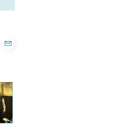
Dela sidan på Facebook
Dela sidan via e-post