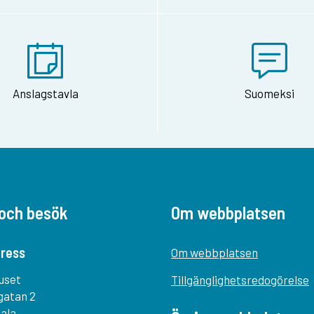
Anslagstavla
Suomeksi
och besök
Om webbplatsen
ress
Om webbplatsen
uset
Tillgänglighetsredogörelse
gatan 2
tala