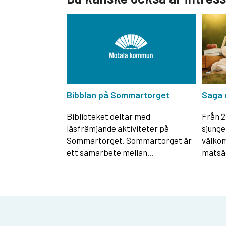
Bibblan på Sommartorget
Saga 
Biblioteket deltar med
Från 2
läsfrämjande aktiviteter på
sjunge
Sommartorget. Sommartorget är
välkom
ett samarbete mellan...
matsäc