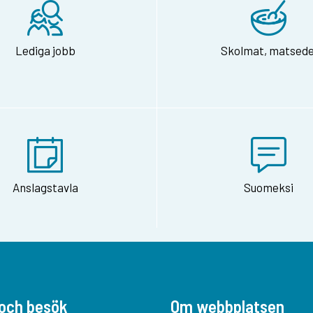
Lediga jobb
Skolmat, matsede
Anslagstavla
Suomeksi
och besök
Om webbplatsen