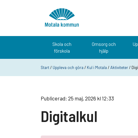
Hoppa till innehåll
Startsida
Skola och
Omsorg och
Up
förskola
hjälp
Start
/
Uppleva och göra
/
Kul i Motala
/
Aktiviteter
/ Digi
Publicerad: 25 maj, 2026 kl 12:33
Digitalkul