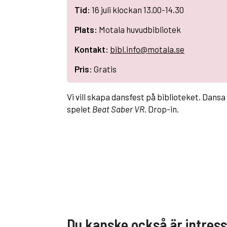
Tid:
16 juli klockan 13.00-14.30
Plats:
Motala huvudbibliotek
Kontakt:
bibl.info@motala.se
Pris:
Gratis
Vi vill skapa dansfest på biblioteket. Dans
spelet
Beat Saber VR
. Drop-in.
Du kanske också är intres