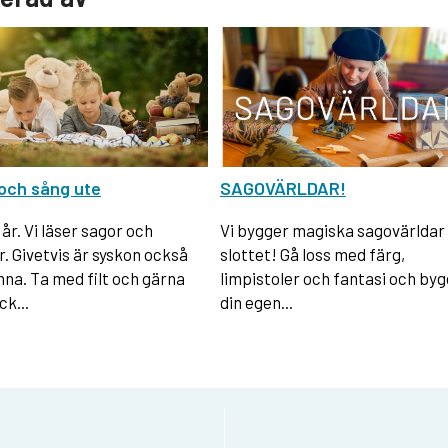
och sång ute
SAGOVÄRLDAR!
 år. Vi läser sagor och
Vi bygger magiska sagovärldar
r. Givetvis är syskon också
slottet! Gå loss med färg,
na. Ta med filt och gärna
limpistoler och fantasi och byg
k...
din egen...