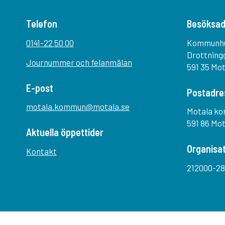
Telefon
Besöksad
0141-22 50 00
Kommunh
Drottning
Journummer och felanmälan
591 35 Mo
E-post
Postadre
motala.kommun@motala.se
Motala k
591 86 Mo
Aktuella öppettider
Organisa
Kontakt
212000-28