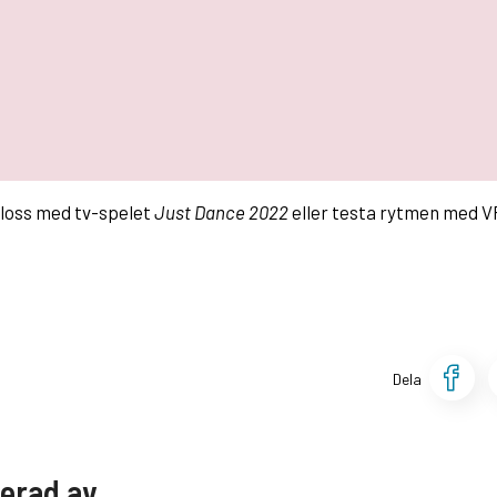
a loss med tv-spelet
Just Dance 2022
eller testa rytmen med V
D
Dela
serad av