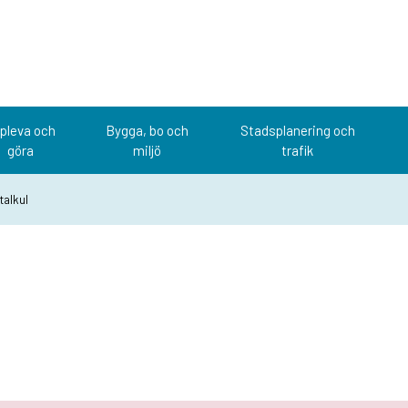
pleva och
Bygga, bo och
Stadsplanering och
göra
miljö
trafik
talkul