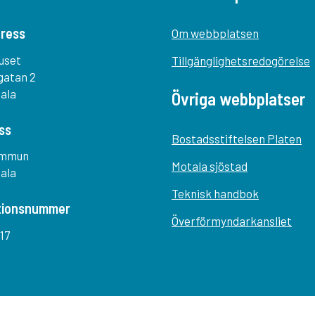
ress
Om webbplatsen
uset
Tillgänglighetsredogörelse
gatan 2
tala
Övriga webbplatser
ss
Bostadsstiftelsen Platen
ommun
Motala sjöstad
tala
Teknisk handbok
tionsnummer
Överförmyndarkansliet
17