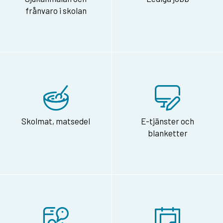
frånvaro i skolan
Skolmat, matsedel
E-tjänster och
blanketter