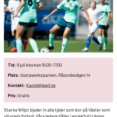
Tid:
9 juli klockan 16.00-17.00
Plats:
Gustavsviksparken, Råssnäsvägen 14
Kontakt:
Kansli@lswif.se
Pris:
Gratis
Starka Wiljor bjuder in alla tjejer som bor på Väster som
vill spela fotboll. Våra ledare håller i en lekfull träning