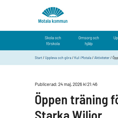
Hoppa till innehåll
Startsida
Skola och
Omsorg och
Up
förskola
hjälp
Start
/
Uppleva och göra
/
Kul i Motala
/
Aktiviteter
/ Öpp
Publicerad: 24 maj, 2026 kl 21:46
Öppen träning f
Starka Wiljor