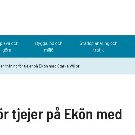
pleva och
Bygga, bo och
Stadsplanering och
göra
miljö
trafik
en träning för tjejer på Ekön med Starka Wiljor
ör tjejer på Ekön med