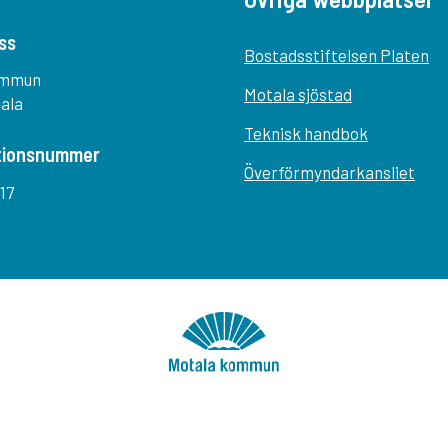
ss
Bostadsstiftelsen Platen
ommun
Motala sjöstad
tala
Teknisk handbok
tionsnummer
Överförmyndarkansliet
17