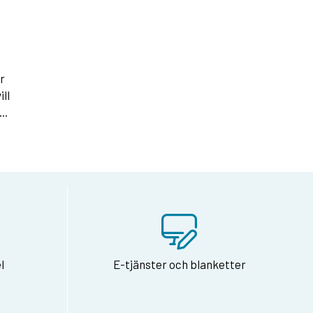
er
ll
..
l
E-tjänster och blanketter