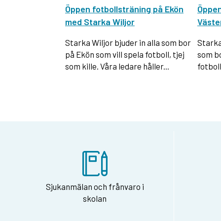
Öppen fotbollsträning på Ekön
Öppen 
med Starka Wiljor
Väste
Starka Wiljor bjuder in alla som bor
Starka 
på Ekön som vill spela fotboll, tjej
som bo
som kille. Våra ledare håller...
fotboll
Sjukanmälan och frånvaro i
skolan