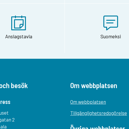
Anslagstavla
Suomeksi
och besök
Om webbplatsen
ress
Om webbplatsen
uset
Tillgänglighetsredogörelse
gatan 2
tala
Övriga webbplatser