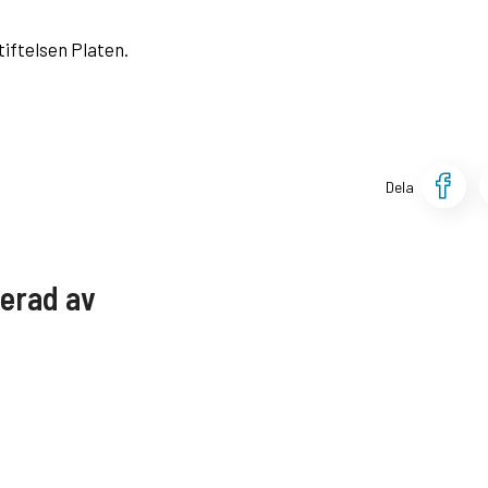
iftelsen Platen.
D
Dela
serad av