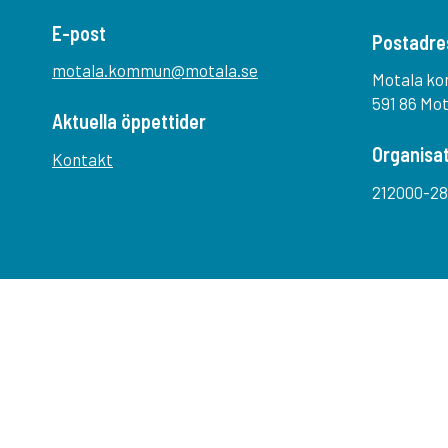
E-post
Postadre
motala.kommun@motala.se
Motala k
591 86 Mo
Aktuella öppettider
Organisa
Kontakt
212000-28